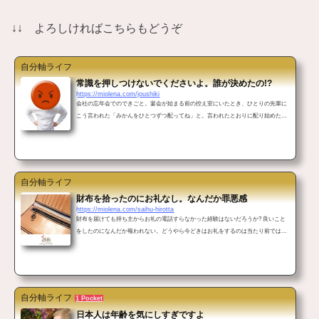
↓↓ よろしければこちらもどうぞ
自分軸ライフ
常識を押しつけないでくださいよ。誰が決めたの!?
https://miolena.com/joushiki
会社の忘年会でのできごと。宴会が始まる前の控え室にいたとき、ひとりの先輩に
こう言われた「みかんをひとつずつ配ってね」と。言われたとおりに配り始めた。
そのとき別の大ベテランの先輩からすかさずストップがかかったのだ!常識を押しつ
けないでほしい 控え室でまったりしている職員たちにみかんを配りかけたとき、大
ベテランの先輩Sが声を荒げます。「ここでみかん配るんじゃないよ! 宴会場で配
るって毎年決まってるの! だから回収して!」Sの顔はニコニコしながらも引きつっ
ていて腹の底を映し出してるかのよう。 &...
自分軸ライフ
財布を拾ったのにお礼なし。なんだか罪悪感
https://miolena.com/saihu-hirotta
財布を届けても持ち主からお礼の電話すらなかった経験はないだろうか? 良いこと
をしたのになんだか報われない。どうやら今どきはお礼をするのは当たり前ではな
くなってるらしい。そんなバカな!?財布を拾ったから届けてあげたんだ スーパーに
買い物に行って財布を拾った。2017年10月のこと。白い長財布だ。女もの。ニヤ
リ。二つ折りの端からカードやらがハミだしてパンパン気味である。 "状況からい
って落としたてのホヤホヤに違いない"迷うことなくスーパーのサービスカウンター
に届けた。それ以外どんな選択肢が...
自分軸ライフ
1 Pocket
日本人は年齢を気にしすぎですよ