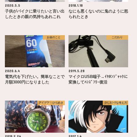
2020.5.5
2018.1.18
子供がバイクに乗りたいと言い出
なにも悪くないのに鬼のように怒
したときの親の気持ちあれこれ
られたとき
お金のこと
こだわり
2020.6.4
2019.5.28
電気代を下げたい。簡単なことで
マイクロUSB端子→ｲﾔﾎﾝｼﾞｬｯｸに
月額3000円になりました
変換してﾊﾝｽﾞﾌﾘｰ復活
アイデア・ひらめき
少しﾕﾆｰｸな考え方
2019.2.24
2017.1.4