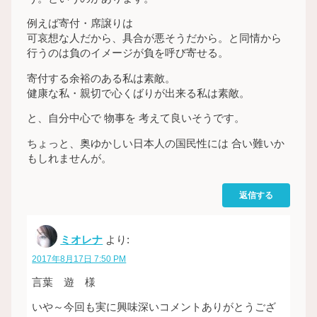
例えば寄付・席譲りは
可哀想な人だから、具合が悪そうだから。と同情から
行うのは負のイメージが負を呼び寄せる。
寄付する余裕のある私は素敵。
健康な私・親切で心くばりが出来る私は素敵。
と、自分中心で 物事を 考えて良いそうです。
ちょっと、奥ゆかしい日本人の国民性には 合い難いか
もしれませんが。
返信する
ミオレナ
より:
2017年8月17日 7:50 PM
言葉 遊 様
いや～今回も実に興味深いコメントありがとうござ