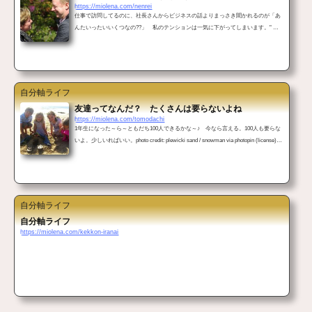
https://miolena.com/nenrei
仕事で訪問してるのに、社長さんからビジネスの話よりまっさき聞かれるのが「あ
んたいったいいくつなの??」 私のテンションは一気に下がってしまいます。" 年
齢聞いてどうすんの? " と内心思ってもなかなか口に出して言えず......。 年齢という
レールに乗っかっている 身近な年配女性がこんなこと言ってました。「〇〇さんは
ね、70すぎてるのに派手な服着て、真っ赤な口紅してたのよ。まったく年甲斐もな
いわね...」恥ずかしながらうちの母も「近所の〇〇さんねえ、80にもなるのに最近
若い男性に運転してもらっ...
自分軸ライフ
友達ってなんだ？ たくさんは要らないよね
https://miolena.com/tomodachi
1年生になった～ら～ともだち100人できるかな～♪ 今なら言える。100人も要らな
いよ。少しいればいい。photo credit: plewicki sand / snowman via photopin (license)友
達がたくさんいるのは凄いことなの？ こう思ったのはfacebookを見てたとき。めっ
たにログインしないんですけど、たまに覗くと知らない人から友達申請が来てたり
しますよね。そうすると共通の友人は誰なのか、プロフはしっかり目に書かれてい
るかなどをチェックしてから承認するかどうかを決めます。するとね、いるんです
よ。友達が5000人もいる人が!女性の場合...
自分軸ライフ
自分軸ライフ
https://miolena.com/kekkon-iranai