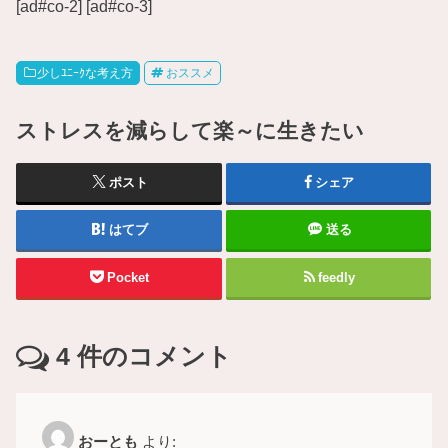
[ad#co-2] [ad#co-3]
少しﾕﾆｰｸな考え方
おススメ
ストレスを減らして楽～に生きたい
ポスト
シェア
はてブ
送る
Pocket
feedly
4
件のコメント
おーとも
より: