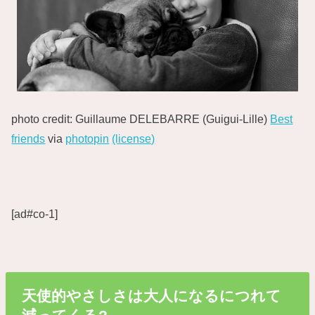
photo credit: Guillaume DELEBARRE (Guigui-Lille)
Best
friends
via
photopin
(license)
[ad#co-1]
天使的やさしさは大人になるにつれて