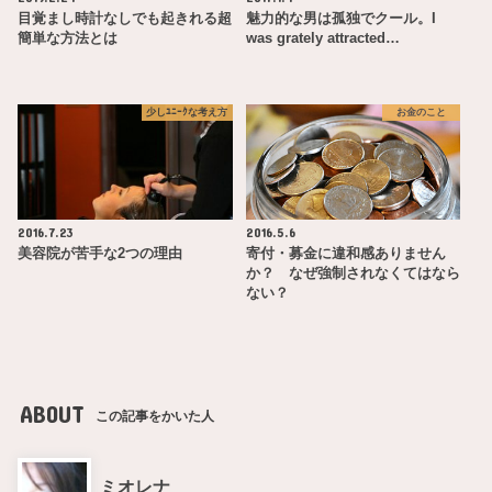
目覚まし時計なしでも起きれる超
魅力的な男は孤独でクール。I
簡単な方法とは
was grately attracted…
少しﾕﾆｰｸな考え方
お金のこと
2016.7.23
2016.5.6
美容院が苦手な2つの理由
寄付・募金に違和感ありません
か？ なぜ強制されなくてはなら
ない？
ABOUT
この記事をかいた人
ミオレナ