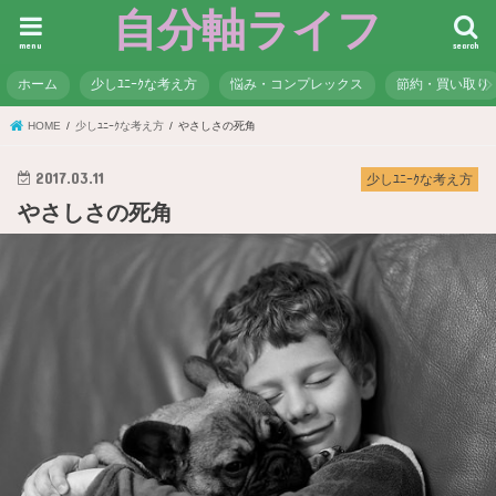
自分軸ライフ
menu
search
ホーム
少しﾕﾆｰｸな考え方
悩み・コンプレックス
節約・買い取り
HOME
少しﾕﾆｰｸな考え方
やさしさの死角
2017.03.11
少しﾕﾆｰｸな考え方
やさしさの死角