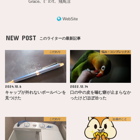
Grace、ﾋﾞﾖﾝｾ、飛鳥涼
WebSite
NEW POST
このライターの最新記事
こだわり
悩み・コンプレックス
2024.10.6
2022.12.14
キャップが外れないボールペンを
口の中の皮を噛む癖が止まらなか
見つけた
ったけどほぼ治った
こだわり
お金のこと