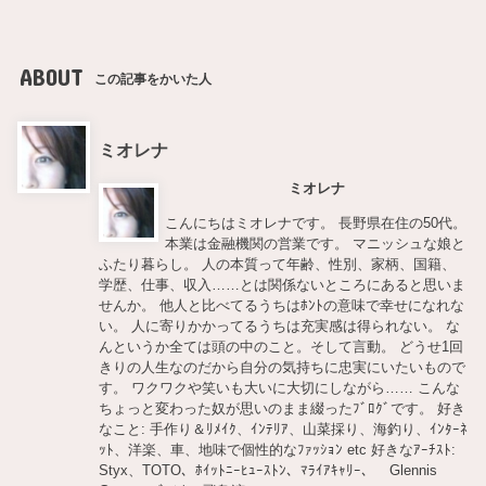
ABOUT
この記事をかいた人
ミオレナ
ミオレナ
こんにちはミオレナです。 長野県在住の50代。
本業は金融機関の営業です。 マニッシュな娘と
ふたり暮らし。 人の本質って年齢、性別、家柄、国籍、
学歴、仕事、収入……とは関係ないところにあると思いま
せんか。 他人と比べてるうちはﾎﾝﾄの意味で幸せになれな
い。 人に寄りかかってるうちは充実感は得られない。 な
んというか全ては頭の中のこと。そして言動。 どうせ1回
きりの人生なのだから自分の気持ちに忠実にいたいもので
す。 ワクワクや笑いも大いに大切にしながら…… こんな
ちょっと変わった奴が思いのまま綴ったﾌﾞﾛｸﾞです。 好き
なこと: 手作り＆ﾘﾒｲｸ、ｲﾝﾃﾘｱ、山菜採り、海釣り、ｲﾝﾀｰﾈ
ｯﾄ、洋楽、車、地味で個性的なﾌｧｯｼｮﾝ etc 好きなｱｰﾁｽﾄ:
Styx、TOTO、ﾎｲｯﾄﾆｰﾋｭｰｽﾄﾝ、ﾏﾗｲｱｷｬﾘｰ、 Glennis