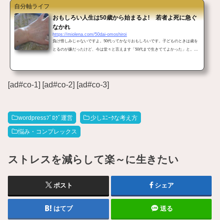
自分軸ライフ
おもしろい人生は50歳から始まるよ! 若者よ死に急ぐ
なかれ
https://miolena.com/50dai-omoshiroi
負け惜しみじゃないですよ。50代ってかなりおもしろいです。子どものときは歳を
とるのが嫌だったけど、今は堂々と言えます「50代まで生きててよかった」と。な
ぜそう思うのか書き連ねてみたい。人生は50歳からますますおもしろくなってき
た こんばんは。手のシミを自力で薄くする予定のミオレナです。 ところでサザエ
さんに出てくる波平さんて何歳か知ってますか? なんと54歳なんです!私はずっと70
[ad#co-1] [ad#co-2] [ad#co-3]
代かと思ってました(失礼)ちなみにフネさんは52歳! サザエさんは24歳なんです!実
際はずいぶん若い年齢設定なんだーと思...
wordpressﾌﾞﾛｸﾞ運営
少しﾕﾆｰｸな考え方
悩み・コンプレックス
ストレスを減らして楽～に生きたい
ポスト
シェア
はてブ
送る