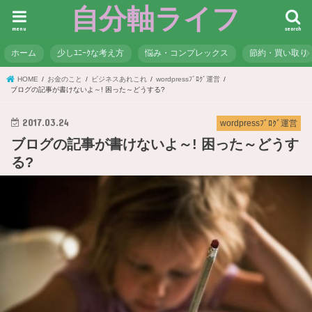
自分軸ライフ
menu
search
ホーム
少しﾕﾆｰｸな考え方
悩み・コンプレックス
節約・買い取り
HOME
お金のこと
ビジネスあれこれ
wordpressﾌﾞﾛｸﾞ運営
ブログの記事が書けないよ～! 困った～どうする?
2017.03.24
wordpressﾌﾞﾛｸﾞ運営
ブログの記事が書けないよ～! 困った～どうす
る?