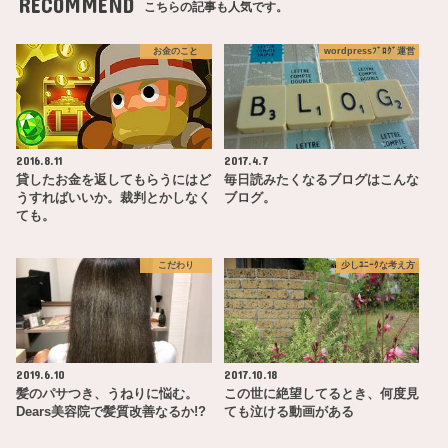
RECOMMEND
こちらの記事も人気です。
お金のこと
wordpressﾌﾞﾛｸﾞ運営
2016.8.11
2017.4.7
貸したお金を返してもらうにはど
毎日読みたくなるブログはこんな
うすればいいか。裁判とかしなく
ブログ。
ても。
こだわり
少しﾕﾆｰｸな考え方
2019.6.10
2017.10.18
髪のパサつき、うねりに悩む。
この世に絶望してるとき、何度見
Dears美容院で髪質改善なるか!?
ても泣ける動画がある