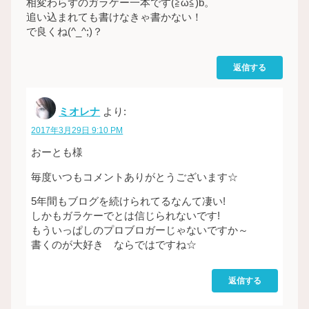
相変わらずのガラケー一本です(≧ω≦)b。
追い込まれても書けなきゃ書かない！
で良くね(^_^;)？
返信する
ミオレナ
より:
2017年3月29日 9:10 PM
おーとも様
毎度いつもコメントありがとうございます☆
5年間もブログを続けられてるなんて凄い!
しかもガラケーでとは信じられないです!
もういっぱしのプロブロガーじゃないですか～
書くのが大好き ならではですね☆
返信する