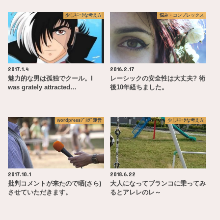
少しﾕﾆｰｸな考え方
悩み・コンプレックス
2017.1.4
2016.2.17
魅力的な男は孤独でクール。I
レーシックの安全性は大丈夫? 術
was grately attracted…
後10年経ちました。
wordpressﾌﾞﾛｸﾞ運営
少しﾕﾆｰｸな考え方
2017.10.1
2018.6.22
批判コメントが来たので晒(さら)
大人になってブランコに乗ってみ
させていただきます。
るとアレレのレ～