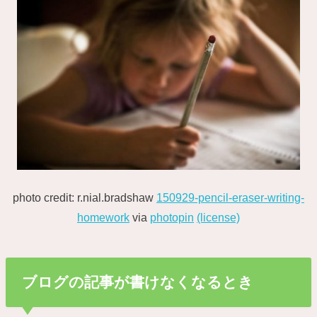
photo credit: r.nial.bradshaw
150929-pencil-eraser-writing-
homework
via
photopin
(license)
ブログの記事が書けなくなるとき