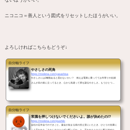
ニコニコ＝善人という図式をリセットしたほうがいい。
よろしければこちらもどうぞ↓
自分軸ライフ
やさしさの死角
https://miolena.com/yasashisa
やさしさには2種類あると思わないかい？ 例えば電車に乗っててお年寄りや妊婦
さんが目の前に立ってるとき、心から気遣って席を譲るやさしさ。もうひとつ
は ”ここで席を譲らないと冷たい目で見られちゃうな”と回りを気にするから譲る
やさしさと・・・photo credit: Guillaume DELEBARRE (Guigui-Lille) Best friends via p
hotopin (license) 天使的やさしさは大人になるにつれて減ってくる? こんにちは。昨
日ひさびさ電車を使い、ガシャっと自動改札で通せんぼ喰らったミオレナです。ポ
ッケに入れてた2枚の切符のうち...
自分軸ライフ
常識を押しつけないでくださいよ。誰が決めたの!?
https://miolena.com/joushiki
会社の忘年会でのできごと。宴会が始まる前の控え室にいたとき、ひとりの先輩に
こう言われた「みかんをひとつずつ配ってね」と。言われたとおりに配り始めた。