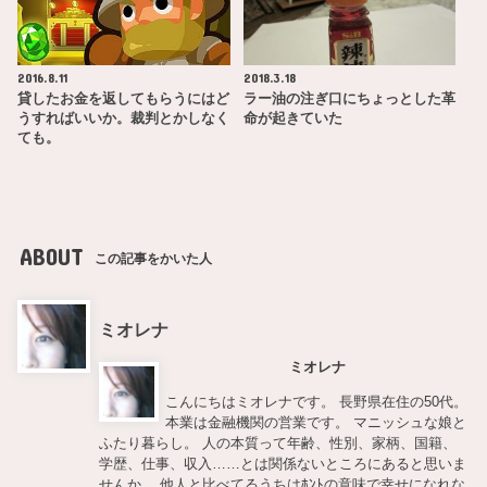
2016.8.11
2018.3.18
貸したお金を返してもらうにはど
ラー油の注ぎ口にちょっとした革
うすればいいか。裁判とかしなく
命が起きていた
ても。
ABOUT
この記事をかいた人
ミオレナ
ミオレナ
こんにちはミオレナです。 長野県在住の50代。
本業は金融機関の営業です。 マニッシュな娘と
ふたり暮らし。 人の本質って年齢、性別、家柄、国籍、
学歴、仕事、収入……とは関係ないところにあると思いま
せんか。 他人と比べてるうちはﾎﾝﾄの意味で幸せになれな