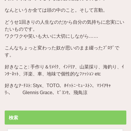
なんというか全ては頭の中のこと。そして言動。
どうせ1回きりの人生なのだから自分の気持ちに忠実にい
たいものです。
ワクワクや笑いも大いに大切にしながら……
こんなちょっと変わった奴が思いのまま綴ったﾌﾞﾛｸﾞで
す。
好きなこと: 手作り＆ﾘﾒｲｸ、ｲﾝﾃﾘｱ、山菜採り、海釣り、ｲ
ﾝﾀｰﾈｯﾄ、洋楽、車、地味で個性的なﾌｧｯｼｮﾝ etc
好きなｱｰﾁｽﾄ: Styx、TOTO、ﾎｲｯﾄﾆｰﾋｭｰｽﾄﾝ、ﾏﾗｲｱｷｬ
ﾘ-、 Glennis Grace、ﾋﾞﾖﾝｾ、飛鳥涼
検索