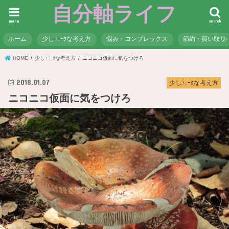
自分軸ライフ
menu
search
ホーム
少しﾕﾆｰｸな考え方
悩み・コンプレックス
節約・買い取り
HOME
少しﾕﾆｰｸな考え方
ニコニコ仮面に気をつけろ
2018.01.07
少しﾕﾆｰｸな考え方
ニコニコ仮面に気をつけろ