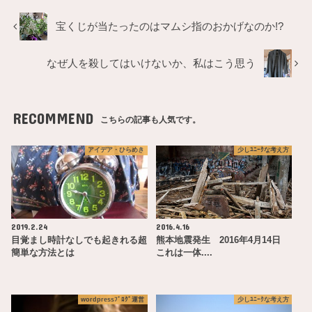
宝くじが当たったのはマムシ指のおかげなのか!?
なぜ人を殺してはいけないか、私はこう思う
RECOMMEND
こちらの記事も人気です。
アイデア・ひらめき
少しﾕﾆｰｸな考え方
2019.2.24
2016.4.16
目覚まし時計なしでも起きれる超
熊本地震発生 2016年4月14日
簡単な方法とは
これは一体....
wordpressﾌﾞﾛｸﾞ運営
少しﾕﾆｰｸな考え方