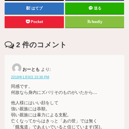
はてブ
送る
Pocket
feedly
2
件のコメント
おーとも
より:
2018年1月9日 10:36 PM
同感です。
何故なら身内にズバリそのものがいたから…
他人様にはいい顔をして
強い親族には恭順。
弱い親族には暴力による支配。
亡くなってからはきっと「あの世」では無く
「餓鬼道」であえいでいると信じています(笑)。