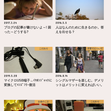
2017.3.24
2016.5.5
ブログの記事が書けないよ～! 困
人はなんのために生きるのか。答
った～どうする?
えを出せる？
こだわり
子育てについて
2019.5.28
2016.8.14
マイクロUSB端子→ｲﾔﾎﾝｼﾞｬｯｸに
シングルマザーを楽しむ。デメリ
変換してﾊﾝｽﾞﾌﾘｰ復活
ットはメリットに変えればいい。
お金のこと
こだわり