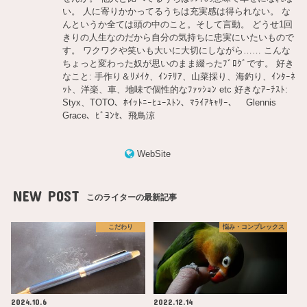
い。 人に寄りかかってるうちは充実感は得られない。 な
んというか全ては頭の中のこと。そして言動。 どうせ1回
きりの人生なのだから自分の気持ちに忠実にいたいもので
す。 ワクワクや笑いも大いに大切にしながら…… こんな
ちょっと変わった奴が思いのまま綴ったﾌﾞﾛｸﾞです。 好き
なこと: 手作り＆ﾘﾒｲｸ、ｲﾝﾃﾘｱ、山菜採り、海釣り、ｲﾝﾀｰﾈ
ｯﾄ、洋楽、車、地味で個性的なﾌｧｯｼｮﾝ etc 好きなｱｰﾁｽﾄ:
Styx、TOTO、ﾎｲｯﾄﾆｰﾋｭｰｽﾄﾝ、ﾏﾗｲｱｷｬﾘｰ、 Glennis
Grace、ﾋﾞﾖﾝｾ、飛鳥涼
WebSite
NEW POST
このライターの最新記事
こだわり
悩み・コンプレックス
2024.10.6
2022.12.14