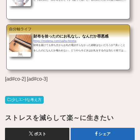
そのとき別の大ベテランの先輩からすかさずストップがかかったのだ!常識を押しつ
けないでほしい 控え室でまったりしている職員たちにみかんを配りかけたとき、大
ベテランの先輩Sが声を荒げます。「ここでみかん配るんじゃないよ! 宴会場で配
るって毎年決まってるの! だから回収して!」Sの顔はニコニコしながらも引きつっ
ていて腹の底を映し出してるかのよう。 &...
自分軸ライフ
財布を拾ったのにお礼なし。なんだか罪悪感
https://miolena.com/saihu-hirotta
財布を届けても持ち主からお礼の電話すらなかった経験はないだろうか? 良いこと
をしたのになんだか報われない。どうやら今どきはお礼をするのは当たり前ではな
くなってるらしい。そんなバカな!?財布を拾ったから届けてあげたんだ スーパーに
買い物に行って財布を拾った。2017年10月のこと。白い長財布だ。女もの。ニヤ
リ。二つ折りの端からカードやらがハミだしてパンパン気味である。 "状況からい
って落としたてのホヤホヤに違いない"迷うことなくスーパーのサービスカウンター
に届けた。それ以外どんな選択肢が...
[ad#co-2] [ad#co-3]
少しﾕﾆｰｸな考え方
ストレスを減らして楽～に生きたい
ポスト
シェア