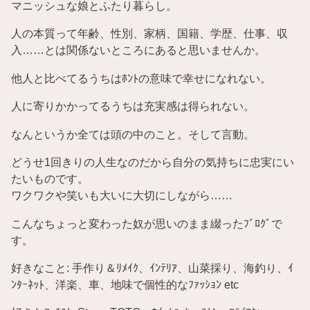
マニッシュな娘とふたり暮らし。
人の本質って年齢、性別、家柄、国籍、学歴、仕事、収
入……とは関係ないところにあると思いませんか。
他人と比べてるうちはﾎﾝﾄの意味で幸せになれない。
人に寄りかかってるうちは充実感は得られない。
なんというか全ては頭の中のこと。そして言動。
どうせ1回きりの人生なのだから自分の気持ちに忠実にい
たいものです。
ワクワクや笑いも大いに大切にしながら……
こんなちょっと変わった奴が思いのまま綴ったﾌﾞﾛｸﾞで
す。
好きなこと: 手作り＆ﾘﾒｲｸ、ｲﾝﾃﾘｱ、山菜採り、海釣り、ｲ
ﾝﾀｰﾈｯﾄ、洋楽、車、地味で個性的なﾌｧｯｼｮﾝ etc