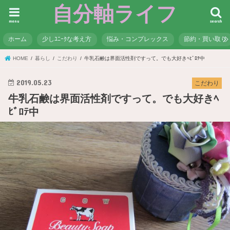
自分軸ライフ
menu
search
ホーム
少しﾕﾆｰｸな考え方
悩み・コンプレックス
節約・買い取り
HOME
暮らし
こだわり
牛乳石鹸は界面活性剤ですって。でも大好きﾍﾋﾞﾛﾃ中
2019.05.23
こだわり
牛乳石鹸は界面活性剤ですって。でも大好きﾍ
ﾋﾞﾛﾃ中