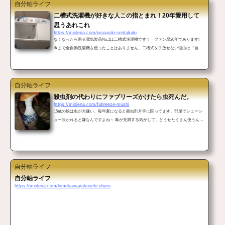
自分軸ライフ
二槽式洗濯機が好きな人この指とまれ！20年愛用して
思うあれこれ
https://miolena.com/nisousiki-sentakuki
なくなったら困る電気製品No.1は二槽式洗濯機です！ ファン歴20年であります!
今まで全自動洗濯機を使ったことはありません。二槽式を手放せない理由は『自分
流に洗ってるぜ的アナログ感』かな。 二槽式洗濯機の使いかたと、めんどい洗濯
が楽しくなるアイデアを書いてみたいと思います☆ 二槽式洗濯機ってどんな洗濯
機? こんばんは ミオレナです。 今日は、洗濯嫌いな私による洗濯機のお話。 あな
たは全自動洗濯機派ですか？きっとそうですよね☆私のまわりで二槽式洗濯機を使
自分軸ライフ
ってる人は1～2人しかいないのです...
殺虫剤の代わりにファブリーズかけたら虫死んだ。
https://miolena.com/fabreeze-mushi
15歳の娘は虫が大嫌い。毎年夏になると殺虫剤片手に闘ってます。部屋でシューシ
ュー吹かれると嫌なんですよね～ 毒が充満する気がして。どうせたくさん使うんだ
ったらもっといい殺虫剤はないのかなーと調べてましたら、見つかりました! ご存
知ファブリーズ。さっそく使ってみたところ……ファブリーズは殺虫剤の代わりに
なるか こんばんは ミオレナです。いまどきの若い子は虫がそんなに嫌いなの?!う
ちの15歳の娘はなにより虫が嫌い。3ミリくらいの小さい虫をつぶす時でもティッ
シュ1枚使うから私はつい怒ってしまうんです。 ...
自分軸ライフ
自分軸ライフ
https://miolena.com/himekawayakuseki-ohuro