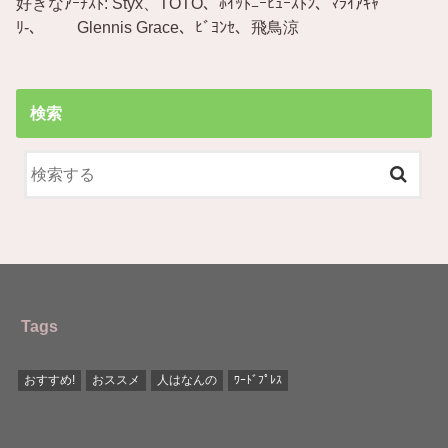
好きなｱｰﾁｽﾄ: Styx、TOTO、ﾎｲｯﾄﾆｰﾋｭｰｽﾄﾝ、ﾏﾗｲｱｷｬ
ﾘ-、 Glennis Grace、ﾋﾞﾖﾝｾ、飛鳥涼
検索
Tags
おすすめ!
おススメ
人はなんの
ﾜｰﾄﾞﾌﾟﾚｽ