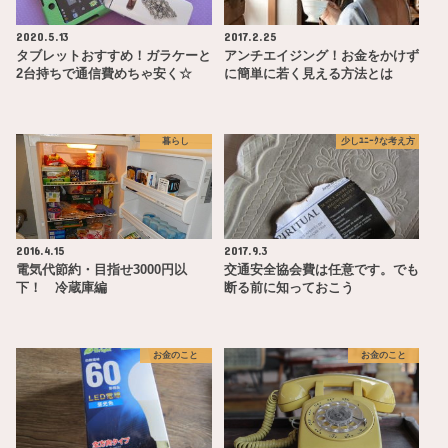
2020.5.13
2017.2.25
タブレットおすすめ！ガラケーと
アンチエイジング！お金をかけず
2台持ちで通信費めちゃ安く☆
に簡単に若く見える方法とは
暮らし
少しﾕﾆｰｸな考え方
2016.4.15
2017.9.3
電気代節約・目指せ3000円以
交通安全協会費は任意です。でも
下！ 冷蔵庫編
断る前に知っておこう
お金のこと
お金のこと