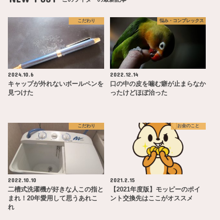
こだわり
悩み・コンプレックス
2024.10.6
2022.12.14
キャップが外れないボールペンを
口の中の皮を噛む癖が止まらなか
見つけた
ったけどほぼ治った
こだわり
お金のこと
2022.10.10
2021.2.15
二槽式洗濯機が好きな人この指と
【2021年度版】モッピーのポイ
まれ！20年愛用して思うあれこ
ント交換先はここがオススメ
れ