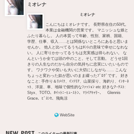
ミオレナ
ミオレナ
こんにちはミオレナです。 長野県在住の50代。
本業は金融機関の営業です。 マニッシュな娘と
ふたり暮らし。 人の本質って年齢、性別、家柄、国籍、
学歴、仕事、収入……とは関係ないところにあると思いま
せんか。 他人と比べてるうちはﾎﾝﾄの意味で幸せになれな
い。 人に寄りかかってるうちは充実感は得られない。 な
んというか全ては頭の中のこと。そして言動。 どうせ1回
きりの人生なのだから自分の気持ちに忠実にいたいもので
す。 ワクワクや笑いも大いに大切にしながら…… こんな
ちょっと変わった奴が思いのまま綴ったﾌﾞﾛｸﾞです。 好き
なこと: 手作り＆ﾘﾒｲｸ、ｲﾝﾃﾘｱ、山菜採り、海釣り、ｲﾝﾀｰﾈ
ｯﾄ、洋楽、車、地味で個性的なﾌｧｯｼｮﾝ etc 好きなｱｰﾁｽﾄ:
Styx、TOTO、ﾎｲｯﾄﾆｰﾋｭｰｽﾄﾝ、ﾏﾗｲｱｷｬﾘｰ、 Glennis
Grace、ﾋﾞﾖﾝｾ、飛鳥涼
WebSite
NEW POST
このライターの最新記事