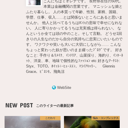
こんにちはミオレナです。 長野県在住の50代。
本業は金融機関の営業です。 マニッシュな娘と
ふたり暮らし。 人の本質って年齢、性別、家柄、国籍、
学歴、仕事、収入……とは関係ないところにあると思いま
せんか。 他人と比べてるうちはﾎﾝﾄの意味で幸せになれな
い。 人に寄りかかってるうちは充実感は得られない。 な
んというか全ては頭の中のこと。そして言動。 どうせ1回
きりの人生なのだから自分の気持ちに忠実にいたいもので
す。 ワクワクや笑いも大いに大切にしながら…… こんな
ちょっと変わった奴が思いのまま綴ったﾌﾞﾛｸﾞです。 好き
なこと: 手作り＆ﾘﾒｲｸ、ｲﾝﾃﾘｱ、山菜採り、海釣り、ｲﾝﾀｰﾈ
ｯﾄ、洋楽、車、地味で個性的なﾌｧｯｼｮﾝ etc 好きなｱｰﾁｽﾄ:
Styx、TOTO、ﾎｲｯﾄﾆｰﾋｭｰｽﾄﾝ、ﾏﾗｲｱｷｬﾘｰ、 Glennis
Grace、ﾋﾞﾖﾝｾ、飛鳥涼
WebSite
NEW POST
このライターの最新記事
こだわり
悩み・コンプレックス