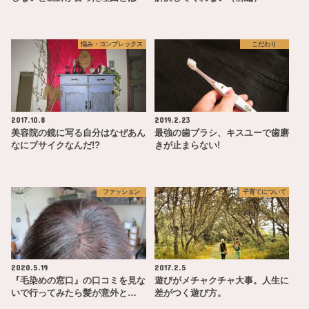
悩み・コンプレックス
こだわり
2017.10.8
2019.2.23
美容院の鏡に写る自分はなぜあん
最強の歯ブラシ、キスユーで歯磨
なにブサイクなんだ!?
きが止まらない!
ファッション
子育てについて
2020.5.19
2017.2.5
『毛染めの窓口』の口コミを見な
遊びがメチャクチャ大事。人生に
いで行ってみたら髪が意外と…
差がつく遊び方。