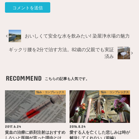
おいしくて安全な水を飲みたい! 染屋浄水場の魅力
ギックリ腰を2分で治す方法。82歳の父親でも実証
済み
RECOMMEND
こちらの記事も人気です。
悩み・コンプレックス
悩み・コンプレックス
2017.6.24
2016.8.24
貧血の治療に鉄剤注射はおすすめ
愛する人を亡くした悲しみは時が
しないと医師が言った理由とは
解決してくれない（前編）