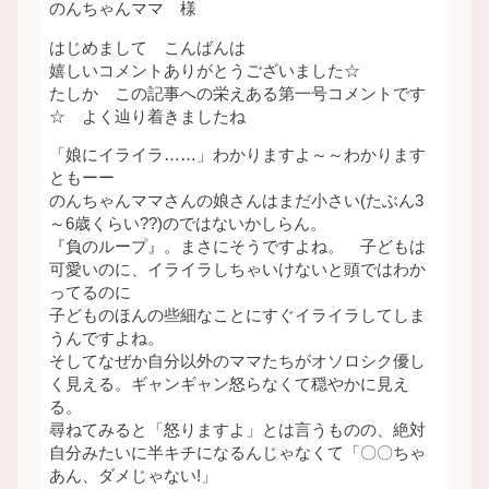
のんちゃんママ 様
はじめまして こんばんは
嬉しいコメントありがとうございました☆
たしか この記事への栄えある第一号コメントです
☆ よく辿り着きましたね
「娘にイライラ……」わかりますよ～～わかります
ともーー
のんちゃんママさんの娘さんはまだ小さい(たぶん3
～6歳くらい??)のではないかしらん。
『負のループ』。まさにそうですよね。 子どもは
可愛いのに、イライラしちゃいけないと頭ではわか
ってるのに
子どものほんの些細なことにすぐイライラしてしま
うんですよね。
そしてなぜか自分以外のママたちがオソロシク優し
く見える。ギャンギャン怒らなくて穏やかに見え
る。
尋ねてみると「怒りますよ」とは言うものの、絶対
自分みたいに半キチになるんじゃなくて「〇〇ちゃ
あん、ダメじゃない!」