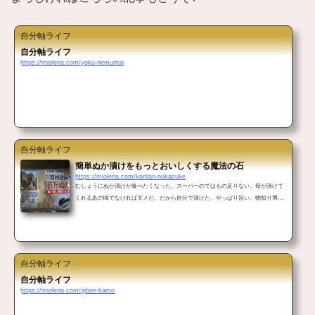
自分軸ライフ
自分軸ライフ
https://miolena.com/yoku-nemuritai
自分軸ライフ
簡単ぬか漬けをもっとおいしくする魔法の石
https://miolena.com/kantan-nukazuke
むしょうにぬか漬けが食べたくなった。スーパーのではもの足りない。母が漬けて
くれるあの味でなければダメだ。だから自分で漬けた。やっぱり旨い。物知り博士
の友人が教えてくれた「コレを入れるともっとおいしくなるよ」と。 簡単に漬けら
れるぬか床で漬けてみました こんばんは ミオレナです。むしょうにぬか漬けが食
べたくなることありませんか?めちゃくちゃ美味しいですよね。ぬか漬けがあれば
他におかずは要らないってくらい。 ぬか漬けっておいしいだけじゃなく美容と健康
にも素晴らしい効果があるスーパーフー...
自分軸ライフ
自分軸ライフ
https://miolena.com/gibier-kamo