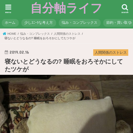
自分軸ライフ
menu
search
ホーム
少しﾕﾆｰｸな考え方
悩み・コンプレックス
節約・買い取り
HOME
悩み・コンプレックス
人間関係のストレス
寝ないとどうなるの? 睡眠をおろそかにしてたツケが
2019.02.16
人間関係のストレス
寝ないとどうなるの? 睡眠をおろそかにして
たツケが