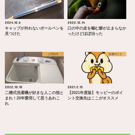
2024.10.6
2022.12.14
キャップが外れないボールペンを
口の中の皮を噛む癖が止まらなか
見つけた
ったけどほぼ治った
こだわり
お金のこと
2022.10.10
2021.2.15
二槽式洗濯機が好きな人この指と
【2021年度版】モッピーのポイ
まれ！20年愛用して思うあれこ
ント交換先はここがオススメ
れ