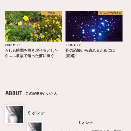
死生観
少しﾕﾆｰｸな考え方
2017.11.25
2016.4.22
もしも時間を巻き戻せるとした
死の恐怖から逃れるためには
ら……事故で逝った彼に捧ぐ
(前編)
ABOUT
この記事をかいた人
ミオレナ
ミオレナ