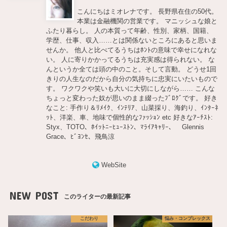
こんにちはミオレナです。 長野県在住の50代。
本業は金融機関の営業です。 マニッシュな娘と
ふたり暮らし。 人の本質って年齢、性別、家柄、国籍、
学歴、仕事、収入……とは関係ないところにあると思いま
せんか。 他人と比べてるうちはﾎﾝﾄの意味で幸せになれな
い。 人に寄りかかってるうちは充実感は得られない。 な
んというか全ては頭の中のこと。そして言動。 どうせ1回
きりの人生なのだから自分の気持ちに忠実にいたいもので
す。 ワクワクや笑いも大いに大切にしながら…… こんな
ちょっと変わった奴が思いのまま綴ったﾌﾞﾛｸﾞです。 好き
なこと: 手作り＆ﾘﾒｲｸ、ｲﾝﾃﾘｱ、山菜採り、海釣り、ｲﾝﾀｰﾈ
ｯﾄ、洋楽、車、地味で個性的なﾌｧｯｼｮﾝ etc 好きなｱｰﾁｽﾄ:
Styx、TOTO、ﾎｲｯﾄﾆｰﾋｭｰｽﾄﾝ、ﾏﾗｲｱｷｬﾘｰ、 Glennis
Grace、ﾋﾞﾖﾝｾ、飛鳥涼
WebSite
NEW POST
このライターの最新記事
こだわり
悩み・コンプレックス