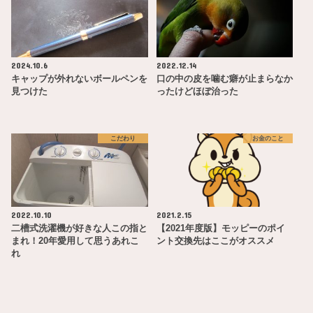
2024.10.6
2022.12.14
キャップが外れないボールペンを
口の中の皮を噛む癖が止まらなか
見つけた
ったけどほぼ治った
こだわり
お金のこと
2022.10.10
2021.2.15
二槽式洗濯機が好きな人この指と
【2021年度版】モッピーのポイ
まれ！20年愛用して思うあれこ
ント交換先はここがオススメ
れ