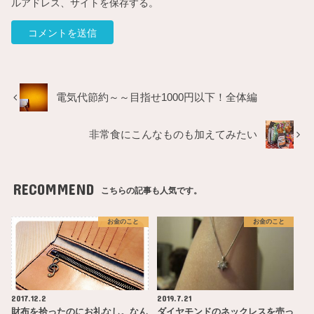
ルアドレス、サイトを保存する。
電気代節約～～目指せ1000円以下！全体編
非常食にこんなものも加えてみたい
RECOMMEND
こちらの記事も人気です。
お金のこと
お金のこと
2017.12.2
2019.7.21
財布を拾ったのにお礼なし。なん
ダイヤモンドのネックレスを売っ