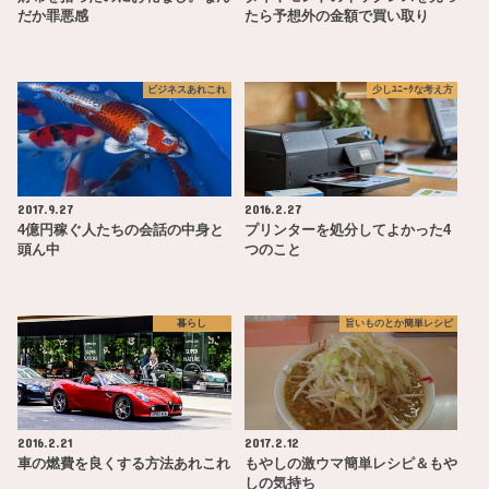
だか罪悪感
たら予想外の金額で買い取り
ビジネスあれこれ
少しﾕﾆｰｸな考え方
2017.9.27
2016.2.27
4億円稼ぐ人たちの会話の中身と
プリンターを処分してよかった4
頭ん中
つのこと
暮らし
旨いものとか簡単レシピ
2016.2.21
2017.2.12
車の燃費を良くする方法あれこれ
もやしの激ウマ簡単レシピ＆もや
しの気持ち