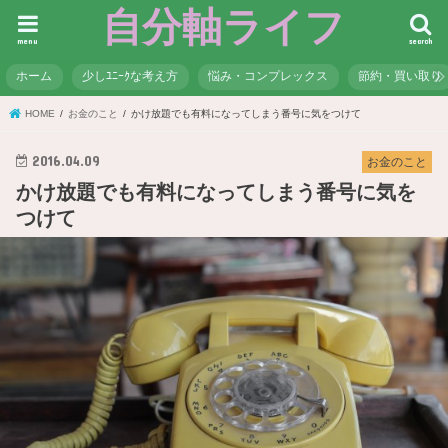
自分軸ライフ
menu
search
ホーム
少しﾕﾆｰｸな考え方
悩み・コンプレックス
節約・買い取り
HOME
お金のこと
かけ放題でも有料になってしまう番号に気をつけて
2016.04.09
お金のこと
かけ放題でも有料になってしまう番号に気を
つけて