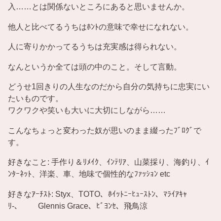
入……とは関係ないところにあると思いませんか。
他人と比べてるうちはﾎﾝﾄの意味で幸せになれない。
人に寄りかかってるうちは充実感は得られない。
なんというか全ては頭の中のこと。そして言動。
どうせ1回きりの人生なのだから自分の気持ちに忠実にい
たいものです。
ワクワクや笑いも大いに大切にしながら……
こんなちょっと変わった奴が思いのまま綴ったﾌﾞﾛｸﾞで
す。
好きなこと: 手作り＆ﾘﾒｲｸ、ｲﾝﾃﾘｱ、山菜採り、海釣り、ｲ
ﾝﾀｰﾈｯﾄ、洋楽、車、地味で個性的なﾌｧｯｼｮﾝ etc
好きなｱｰﾁｽﾄ: Styx、TOTO、ﾎｲｯﾄﾆｰﾋｭｰｽﾄﾝ、ﾏﾗｲｱｷｬ
ﾘ-、 Glennis Grace、ﾋﾞﾖﾝｾ、飛鳥涼