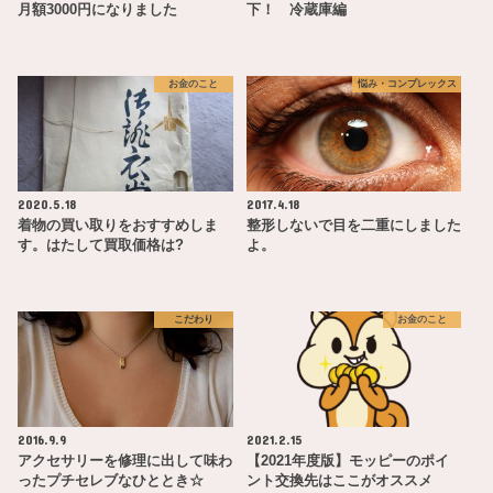
月額3000円になりました
下！ 冷蔵庫編
お金のこと
悩み・コンプレックス
2020.5.18
2017.4.18
着物の買い取りをおすすめしま
整形しないで目を二重にしました
す。はたして買取価格は?
よ。
こだわり
お金のこと
2016.9.9
2021.2.15
アクセサリーを修理に出して味わ
【2021年度版】モッピーのポイ
ったプチセレブなひととき☆
ント交換先はここがオススメ