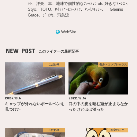
ｯﾄ、洋楽、車、地味で個性的なﾌｧｯｼｮﾝ etc 好きなｱｰﾁｽﾄ:
Styx、TOTO、ﾎｲｯﾄﾆｰﾋｭｰｽﾄﾝ、ﾏﾗｲｱｷｬﾘｰ、 Glennis
Grace、ﾋﾞﾖﾝｾ、飛鳥涼
WebSite
NEW POST
このライターの最新記事
こだわり
悩み・コンプレックス
2024.10.6
2022.12.14
キャップが外れないボールペンを
口の中の皮を噛む癖が止まらなか
見つけた
ったけどほぼ治った
こだわり
お金のこと