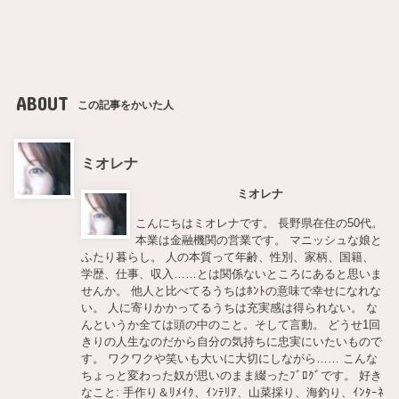
ABOUT
この記事をかいた人
ミオレナ
ミオレナ
こんにちはミオレナです。 長野県在住の50代。
本業は金融機関の営業です。 マニッシュな娘と
ふたり暮らし。 人の本質って年齢、性別、家柄、国籍、
学歴、仕事、収入……とは関係ないところにあると思いま
せんか。 他人と比べてるうちはﾎﾝﾄの意味で幸せになれな
い。 人に寄りかかってるうちは充実感は得られない。 な
んというか全ては頭の中のこと。そして言動。 どうせ1回
きりの人生なのだから自分の気持ちに忠実にいたいもので
す。 ワクワクや笑いも大いに大切にしながら…… こんな
ちょっと変わった奴が思いのまま綴ったﾌﾞﾛｸﾞです。 好き
なこと: 手作り＆ﾘﾒｲｸ、ｲﾝﾃﾘｱ、山菜採り、海釣り、ｲﾝﾀｰﾈ