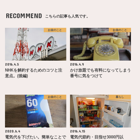
RECOMMEND
こちらの記事も人気です。
お金のこと
お金のこと
2016.4.5
2016.4.9
NHKを解約するためのコツと注
かけ放題でも有料になってしまう
意点。(後編)
番号に気をつけて
お金のこと
暮らし
2020.6.4
2016.4.15
電気代を下げたい。簡単なことで
電気代節約・目指せ3000円以