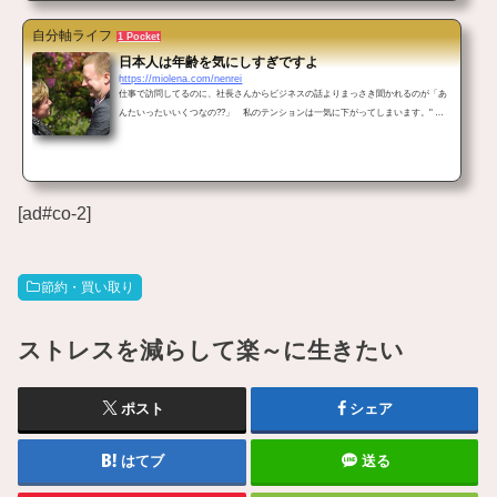
こんばんは。 お腹がグ～と鳴ってから食べるように心がけてるミオレナです
以
前は朝・昼・晩のだいたい決まった時間に食事を摂ってましたが、そうでなくてお
自分軸ライフ
1 Pocket
腹がすいたら食べるほうが健康にイイと聞い...
日本人は年齢を気にしすぎですよ
https://miolena.com/nenrei
仕事で訪問してるのに、社長さんからビジネスの話よりまっさき聞かれるのが「あ
んたいったいいくつなの??」 私のテンションは一気に下がってしまいます。" 年
齢聞いてどうすんの? " と内心思ってもなかなか口に出して言えず......。 年齢という
レールに乗っかっている 身近な年配女性がこんなこと言ってました。「〇〇さんは
ね、70すぎてるのに派手な服着て、真っ赤な口紅してたのよ。まったく年甲斐もな
いわね...」恥ずかしながらうちの母も「近所の〇〇さんねえ、80にもなるのに最近
若い男性に運転してもらっ...
[ad#co-2]
節約・買い取り
ストレスを減らして楽～に生きたい
ポスト
シェア
はてブ
送る