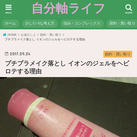
自分軸ライフ
menu
search
ホーム
少しﾕﾆｰｸな考え方
悩み・コンプレックス
節約・買い取り
HOME
お金のこと
節約・買い取り
プチプラメイク落とし イオンのジェルをヘビロテする理由
2017.09.24
節約・買い取り
プチプラメイク落とし イオンのジェルをヘビ
ロテする理由