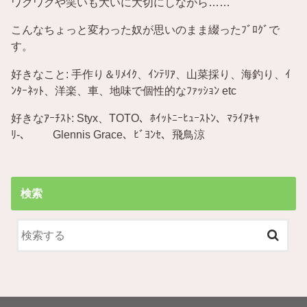
ワクワクや笑いも大いに大切にしながら……
こんなちょっと変わった奴が思いのまま綴ったﾌﾞﾛｸﾞで
す。
好きなこと: 手作り＆ﾘﾒｲｸ、ｲﾝﾃﾘｱ、山菜採り、海釣り、ｲ
ﾝﾀｰﾈｯﾄ、洋楽、車、地味で個性的なﾌｧｯｼｮﾝ etc
好きなｱｰﾁｽﾄ: Styx、TOTO、ﾎｲｯﾄﾆｰﾋｭｰｽﾄﾝ、ﾏﾗｲｱｷｬ
ﾘ-、 Glennis Grace、ﾋﾞﾖﾝｾ、飛鳥涼
検索