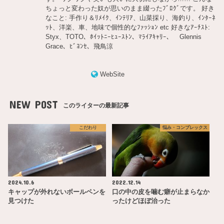
ちょっと変わった奴が思いのまま綴ったﾌﾞﾛｸﾞです。 好き
なこと: 手作り＆ﾘﾒｲｸ、ｲﾝﾃﾘｱ、山菜採り、海釣り、ｲﾝﾀｰﾈ
ｯﾄ、洋楽、車、地味で個性的なﾌｧｯｼｮﾝ etc 好きなｱｰﾁｽﾄ:
Styx、TOTO、ﾎｲｯﾄﾆｰﾋｭｰｽﾄﾝ、ﾏﾗｲｱｷｬﾘｰ、 Glennis
Grace、ﾋﾞﾖﾝｾ、飛鳥涼
WebSite
NEW POST
このライターの最新記事
こだわり
悩み・コンプレックス
2024.10.6
2022.12.14
キャップが外れないボールペンを
口の中の皮を噛む癖が止まらなか
見つけた
ったけどほぼ治った