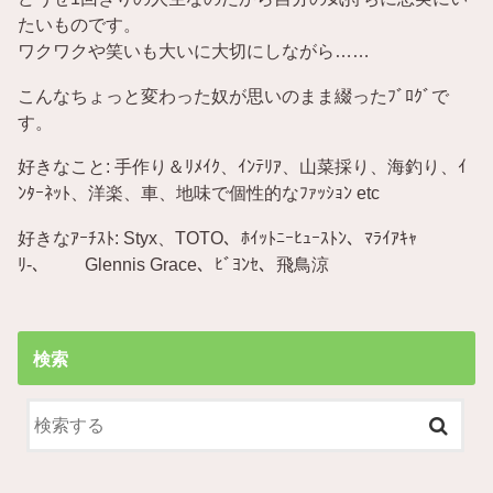
たいものです。
ワクワクや笑いも大いに大切にしながら……
こんなちょっと変わった奴が思いのまま綴ったﾌﾞﾛｸﾞで
す。
好きなこと: 手作り＆ﾘﾒｲｸ、ｲﾝﾃﾘｱ、山菜採り、海釣り、ｲ
ﾝﾀｰﾈｯﾄ、洋楽、車、地味で個性的なﾌｧｯｼｮﾝ etc
好きなｱｰﾁｽﾄ: Styx、TOTO、ﾎｲｯﾄﾆｰﾋｭｰｽﾄﾝ、ﾏﾗｲｱｷｬ
ﾘ-、 Glennis Grace、ﾋﾞﾖﾝｾ、飛鳥涼
検索