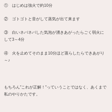
① はじめは
強火
で約10分
② ゴトゴトと音がして蒸気が出て来ます
③ 白いネバネバした気泡が湧きあがったら
ごく弱火
に
して3～4分
④ 火を止めてそのまま10分ほど蒸らしたらできあがり
～♪
もちろん”これが正解！”っていうことではなく、あくまで
私のやりかたです。