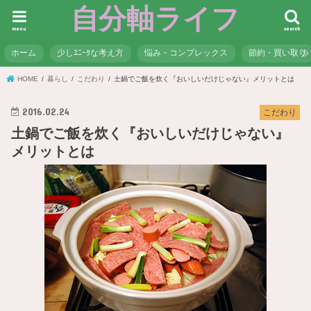
自分軸ライフ
menu
search
ホーム
少しﾕﾆｰｸな考え方
悩み・コンプレックス
節約・買い取り
HOME
暮らし
こだわり
土鍋でご飯を炊く『おいしいだけじゃない』メリットとは
2016.02.24
こだわり
土鍋でご飯を炊く『おいしいだけじゃない』
メリットとは