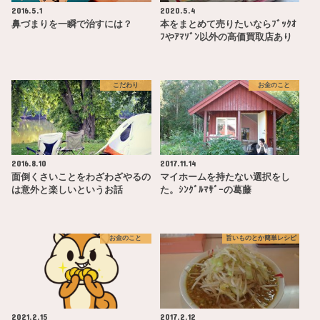
2016.5.1
2020.5.4
鼻づまりを一瞬で治すには？
本をまとめて売りたいならﾌﾞｯｸｵ
ﾌやｱﾏｿﾞﾝ以外の高価買取店あり
こだわり
お金のこと
2016.8.10
2017.11.14
面倒くさいことをわざわざやるの
マイホームを持たない選択をし
は意外と楽しいというお話
た。ｼﾝｸﾞﾙﾏｻﾞｰの葛藤
お金のこと
旨いものとか簡単レシピ
2021.2.15
2017.2.12