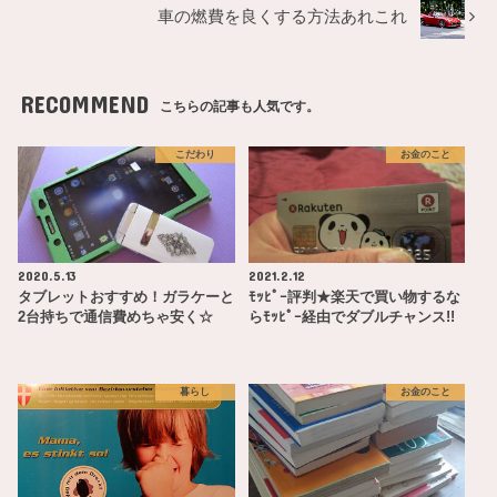
車の燃費を良くする方法あれこれ
RECOMMEND
こちらの記事も人気です。
こだわり
お金のこと
2020.5.13
2021.2.12
タブレットおすすめ！ガラケーと
ﾓｯﾋﾟｰ評判★楽天で買い物するな
2台持ちで通信費めちゃ安く☆
らﾓｯﾋﾟｰ経由でダブルチャンス!!
暮らし
お金のこと