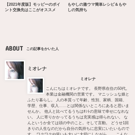
【2021年度版】モッピーのポイ
もやしの激ウマ簡単レシピ＆もや
ント交換先はここがオススメ
しの気持ち
ABOUT
この記事をかいた人
ミオレナ
ミオレナ
こんにちはミオレナです。 長野県在住の50代。
本業は金融機関の営業です。 マニッシュな娘と
ふたり暮らし。 人の本質って年齢、性別、家柄、国籍、
学歴、仕事、収入……とは関係ないところにあると思いま
せんか。 他人と比べてるうちはﾎﾝﾄの意味で幸せになれな
い。 人に寄りかかってるうちは充実感は得られない。 な
んというか全ては頭の中のこと。そして言動。 どうせ1回
きりの人生なのだから自分の気持ちに忠実にいたいもので
す。 ワクワクや笑いも大いに大切にしながら…… こんな