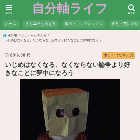
自分軸ライフ
menu
search
ホーム
少しﾕﾆｰｸな考え方
悩み・コンプレックス
節約・買い取り
HOME
少しﾕﾆｰｸな考え方
いじめはなくなる、なくならない論争より好きなことに夢中になろう
2016.08.15
少しﾕﾆｰｸな考え方
いじめはなくなる、なくならない論争より好
きなことに夢中になろう