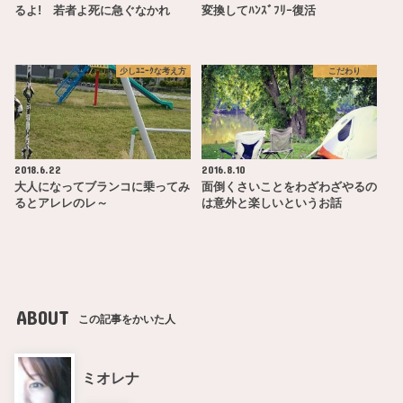
るよ! 若者よ死に急ぐなかれ
変換してﾊﾝｽﾞﾌﾘｰ復活
少しﾕﾆｰｸな考え方
こだわり
2018.6.22
2016.8.10
大人になってブランコに乗ってみ
面倒くさいことをわざわざやるの
るとアレレのレ～
は意外と楽しいというお話
ABOUT
この記事をかいた人
ミオレナ