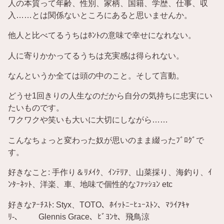
人の本質って年齢、性別、家柄、国籍、学歴、仕事、収
入……とは関係ないところにあると思いませんか。
他人と比べてるうちはﾎﾝﾄの意味で幸せになれない。
人に寄りかかってるうちは充実感は得られない。
なんというか全ては頭の中のこと。そして言動。
どうせ1回きりの人生なのだから自分の気持ちに忠実にい
たいものです。
ワクワクや笑いも大いに大切にしながら……
こんなちょっと変わった奴が思いのまま綴ったﾌﾞﾛｸﾞで
す。
好きなこと: 手作り＆ﾘﾒｲｸ、ｲﾝﾃﾘｱ、山菜採り、海釣り、ｲ
ﾝﾀｰﾈｯﾄ、洋楽、車、地味で個性的なﾌｧｯｼｮﾝ etc
好きなｱｰﾁｽﾄ: Styx、TOTO、ﾎｲｯﾄﾆｰﾋｭｰｽﾄﾝ、ﾏﾗｲｱｷｬ
ﾘ-、 Glennis Grace、ﾋﾞﾖﾝｾ、飛鳥涼