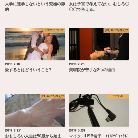
大学に進学しないという究極の節
女は子宮で考えてない。むしろ〇
約
〇〇で考える。
子育てについて
少しﾕﾆｰｸな考え方
2016.7.18
2016.7.23
愛するとはどういうこと?
美容院が苦手な2つの理由
少しﾕﾆｰｸな考え方
こだわり
2017.8.27
2019.5.28
おもしろい人生は50歳から始ま
マイクロUSB端子→ｲﾔﾎﾝｼﾞｬｯｸに