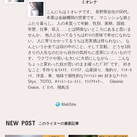
ミオレナ
こんにちはミオレナです。 長野県在住の50代。
本業は金融機関の営業です。 マニッシュな娘と
ふたり暮らし。 人の本質って年齢、性別、家柄、国籍、
学歴、仕事、収入……とは関係ないところにあると思いま
せんか。 他人と比べてるうちはﾎﾝﾄの意味で幸せになれな
い。 人に寄りかかってるうちは充実感は得られない。 な
んというか全ては頭の中のこと。そして言動。 どうせ1回
きりの人生なのだから自分の気持ちに忠実にいたいもので
す。 ワクワクや笑いも大いに大切にしながら…… こんな
ちょっと変わった奴が思いのまま綴ったﾌﾞﾛｸﾞです。 好き
なこと: 手作り＆ﾘﾒｲｸ、ｲﾝﾃﾘｱ、山菜採り、海釣り、ｲﾝﾀｰﾈ
ｯﾄ、洋楽、車、地味で個性的なﾌｧｯｼｮﾝ etc 好きなｱｰﾁｽﾄ:
Styx、TOTO、ﾎｲｯﾄﾆｰﾋｭｰｽﾄﾝ、ﾏﾗｲｱｷｬﾘｰ、 Glennis
Grace、ﾋﾞﾖﾝｾ、飛鳥涼
WebSite
NEW POST
このライターの最新記事
こだわり
悩み・コンプレックス