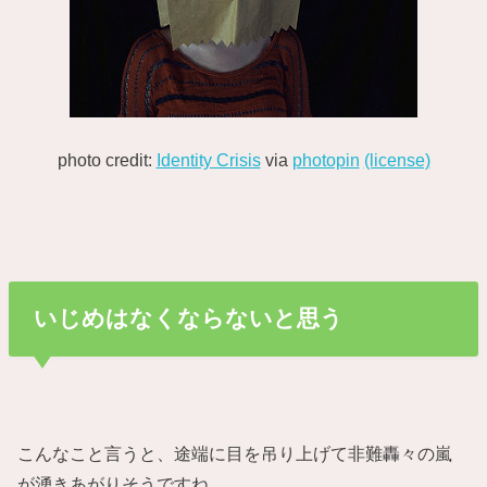
photo credit:
Identity Crisis
via
photopin
(license)
いじめはなくならないと思う
こんなこと言うと、途端に目を吊り上げて非難轟々の嵐
が湧きあがりそうですね。