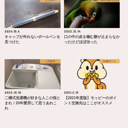
2024.10.6
2022.12.14
キャップが外れないボールペンを
口の中の皮を噛む癖が止まらなか
見つけた
ったけどほぼ治った
こだわり
お金のこと
2022.10.10
2021.2.15
二槽式洗濯機が好きな人この指と
【2021年度版】モッピーのポイ
まれ！20年愛用して思うあれこ
ント交換先はここがオススメ
れ