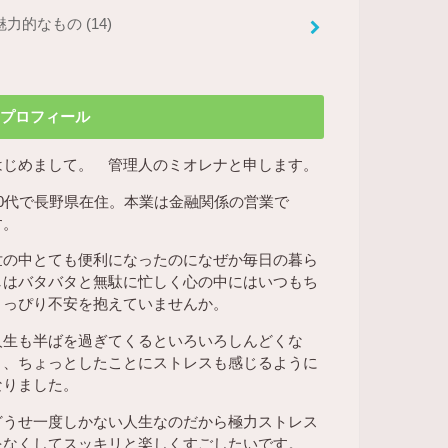
魅力的なもの
(14)
プロフィール
はじめまして。 管理人のミオレナと申します。
50代で長野県在住。本業は金融関係の営業で
す。
世の中とても便利になったのになぜか毎日の暮ら
しはバタバタと無駄に忙しく心の中にはいつもち
ょっぴり不安を抱えていませんか。
人生も半ばを過ぎてくるといろいろしんどくな
り、ちょっとしたことにストレスも感じるように
なりました。
どうせ一度しかない人生なのだから極力ストレス
をなくしてスッキリと楽しくすごしたいです。