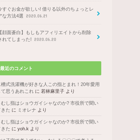
今すぐお金が欲しい! 借りる以外のちょっとレ
アな方法4選
2020.06.21
【顔面蒼白】もしもアフィリエイトから削除
されてしまった!
2020.06.20
最近のコメント
二槽式洗濯機が好きな人この指とまれ！20年愛用
して思うあれこれ
に
若林麻里子
より
まむし指はショウガイシャなのか? 市役所で聞い
てきた
に
ミオレナ
より
まむし指はショウガイシャなのか? 市役所で聞い
てきた
に
yoh.k
より