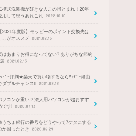
二槽式洗濯機が好きな人この指とまれ！20年
愛用して思うあれこれ
2022.10.10
【2021年度版】モッピーのポイント交換先は
ここがオススメ
2021.02.15
実はあまりお得になってない? ありがちな節約
5選
2021.02.13
ﾓｯﾋﾟｰ評判★楽天で買い物するならﾓｯﾋﾟｰ経由
でダブルチャンス!!
2021.02.12
パソコンが重い!? 法人用パソコンが超おすす
めです!
2020.07.13
ゆうちょ銀行の番号をどうやって7ケタにする
のか困ったとき
2020.06.29