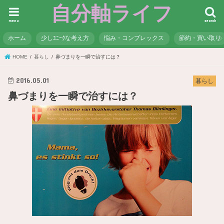
自分軸ライフ
menu
search
ホーム
少しﾕﾆｰｸな考え方
悩み・コンプレックス
節約・買い取り
HOME
暮らし
鼻づまりを一瞬で治すには？
2016.05.01
暮らし
鼻づまりを一瞬で治すには？