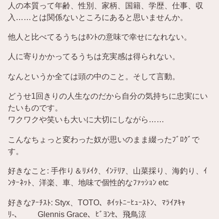
人の本質って年齢、性別、家柄、国籍、学歴、仕事、収
入……とは関係ないところにあると思いませんか。
他人と比べてるうちはﾎﾝﾄの意味で幸せになれない。
人に寄りかかってるうちは充実感は得られない。
なんというか全ては頭の中のこと。そして言動。
どうせ1回きりの人生なのだから自分の気持ちに忠実にい
たいものです。
ワクワクや笑いも大いに大切にしながら……
こんなちょっと変わった奴が思いのまま綴ったﾌﾞﾛｸﾞで
す。
好きなこと: 手作り＆ﾘﾒｲｸ、ｲﾝﾃﾘｱ、山菜採り、海釣り、ｲ
ﾝﾀｰﾈｯﾄ、洋楽、車、地味で個性的なﾌｧｯｼｮﾝ etc
好きなｱｰﾁｽﾄ: Styx、TOTO、ﾎｲｯﾄﾆｰﾋｭｰｽﾄﾝ、ﾏﾗｲｱｷｬ
ﾘ-、 Glennis Grace、ﾋﾞﾖﾝｾ、飛鳥涼