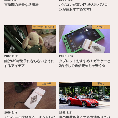
古新聞の意外な活用法
パソコンが重い!? 法人用パソコ
ンが超おすすめです!
アイデア・ひらめき
こだわり
2017.10.15
2020.5.13
鍵(カギ)が迷子にならないように
タブレットおすすめ！ガラケーと
するアイデア
2台持ちで通信費めちゃ安く☆
こだわり
暮らし
2016.8.14
2016.2.21
ガラケーが大好き☆ オシャレに
車の燃費を良くする方法あれこれ