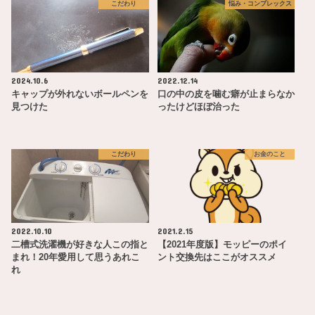
こだわり
悩み・コンプレックス
2024.10.6
2022.12.14
キャップが外れないボールペンを
口の中の皮を噛む癖が止まらなか
見つけた
ったけどほぼ治った
こだわり
お金のこと
2022.10.10
2021.2.15
二槽式洗濯機が好きな人この指と
【2021年度版】モッピーのポイ
まれ！20年愛用して思うあれこ
ント交換先はここがオススメ
れ