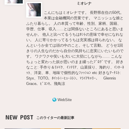
ミオレナ
こんにちはミオレナです。 長野県在住の50代。
本業は金融機関の営業です。 マニッシュな娘と
ふたり暮らし。 人の本質って年齢、性別、家柄、国籍、
学歴、仕事、収入……とは関係ないところにあると思いま
せんか。 他人と比べてるうちはﾎﾝﾄの意味で幸せになれな
い。 人に寄りかかってるうちは充実感は得られない。 な
んというか全ては頭の中のこと。そして言動。 どうせ1回
きりの人生なのだから自分の気持ちに忠実にいたいもので
す。 ワクワクや笑いも大いに大切にしながら…… こんな
ちょっと変わった奴が思いのまま綴ったﾌﾞﾛｸﾞです。 好き
なこと: 手作り＆ﾘﾒｲｸ、ｲﾝﾃﾘｱ、山菜採り、海釣り、ｲﾝﾀｰﾈ
ｯﾄ、洋楽、車、地味で個性的なﾌｧｯｼｮﾝ etc 好きなｱｰﾁｽﾄ:
Styx、TOTO、ﾎｲｯﾄﾆｰﾋｭｰｽﾄﾝ、ﾏﾗｲｱｷｬﾘｰ、 Glennis
Grace、ﾋﾞﾖﾝｾ、飛鳥涼
WebSite
NEW POST
このライターの最新記事